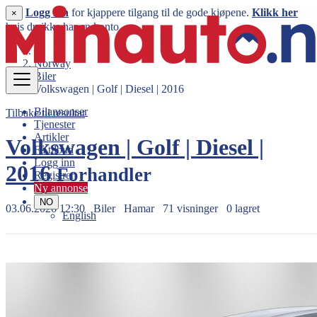
Logg inn
for kjappere tilgang til de gode kjøpene.
Klikk her
×
hvis du ikke har en konto.
Norway
Biler
Volkswagen | Golf | Diesel | 2016
Bilannonser
Tilbake til resultat
Tjenester
Artikler
Volkswagen | Golf | Diesel |
Få tilbud
Logg inn
2016
Forhandler
Registrer
Ny annonse
NO
03.06.2026 12:30
Biler
Hamar
71 visninger
0 lagret
English
174.990 kr