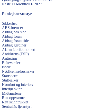
Neste EU-kontroll
6.2027
Funksjoner/utstyr
Sikkerhet:
ABS-bremser
Airbag bak side
Airbag foran
Airbag foran side
Airbag gardiner
Alarm fabrikkmontert
Antiskrens (ESP)
Antispinn
Beltevarsler
Isofix
Nødbremseforsterker
Startsperre
Stålbjelker
Komfort og interiør:
Interiør skinn
Midtarmlene
Ratt oppvarmet
Ratt skinntrukket
Sentrallås fjernstyrt