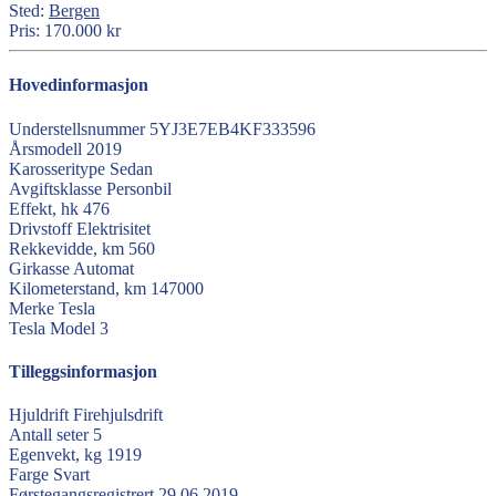
Sted:
Bergen
Pris:
170.000 kr
Hovedinformasjon
Understellsnummer
5YJ3E7EB4KF333596
Årsmodell
2019
Karosseritype
Sedan
Avgiftsklasse
Personbil
Effekt, hk
476
Drivstoff
Elektrisitet
Rekkevidde, km
560
Girkasse
Automat
Kilometerstand, km
147000
Merke
Tesla
Tesla
Model 3
Tilleggsinformasjon
Hjuldrift
Firehjulsdrift
Antall seter
5
Egenvekt, kg
1919
Farge
Svart
Førstegangsregistrert
29.06.2019