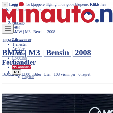
Logg inn
for kjappere tilgang til de gode kjøpene.
Klikk her
×
hvis du ikke har en konto.
Norway
Biler
BMW | M3 | Bensin | 2008
Bilannonser
Tilbake til resultat
Tjenester
Artikler
BMW | M3 | Bensin | 2008
Få tilbud
Logg inn
Forhandler
Registrer
Ny annonse
NO
16.05.2026 13:00
Biler
Lier
103 visninger
0 lagret
English
599.999 kr