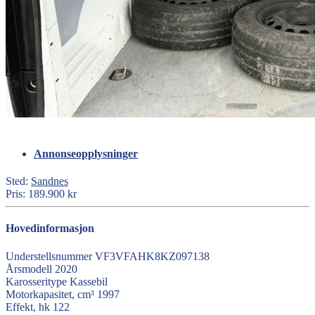
Annonseopplysninger
Sted:
Sandnes
Pris:
189.900 kr
Hovedinformasjon
Understellsnummer
VF3VFAHK8KZ097138
Årsmodell
2020
Karosseritype
Kassebil
Motorkapasitet, cm³
1997
Effekt, hk
122