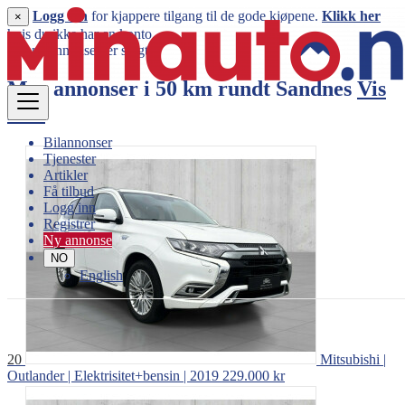
Logg inn
for kjappere tilgang til de gode kjøpene.
Klikk her
×
hvis du ikke har en konto.
Denne annonsen er solgt
Mer annonser i 50 km rundt
Sandnes
Vis
mer
Bilannonser
Tjenester
Artikler
Få tilbud
Logg inn
Registrer
Ny annonse
NO
English
20
Mitsubishi |
Outlander | Elektrisitet+bensin | 2019
229.000 kr