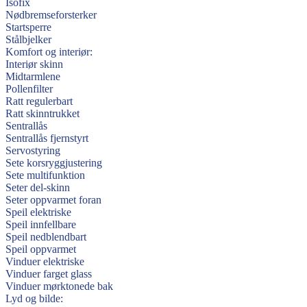
Isofix
Nødbremseforsterker
Startsperre
Stålbjelker
Komfort og interiør:
Interiør skinn
Midtarmlene
Pollenfilter
Ratt regulerbart
Ratt skinntrukket
Sentrallås
Sentrallås fjernstyrt
Servostyring
Sete korsryggjustering
Sete multifunktion
Seter del-skinn
Seter oppvarmet foran
Speil elektriske
Speil innfellbare
Speil nedblendbart
Speil oppvarmet
Vinduer elektriske
Vinduer farget glass
Vinduer mørktonede bak
Lyd og bilde: