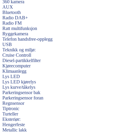
360 kamera
AUX
Bluetooth
Radio DAB+
Radio FM
Ratt multifunksjon
Ryggekamera
Telefon handsfree-opplegg
USB
Teknikk og miljø:
Cruise Controll
Diesel-partikkelfilter
Kjørecomputer
Klimaanlegg
Lys LED
Lys LED kjørelys
Lys kurve/tåkelys
Parkeringsensor bak
Parkeringsensor foran
Regnsensor
Tiptronic
Turteller
Eksteriør:
Hengerfeste
Metallic lakk