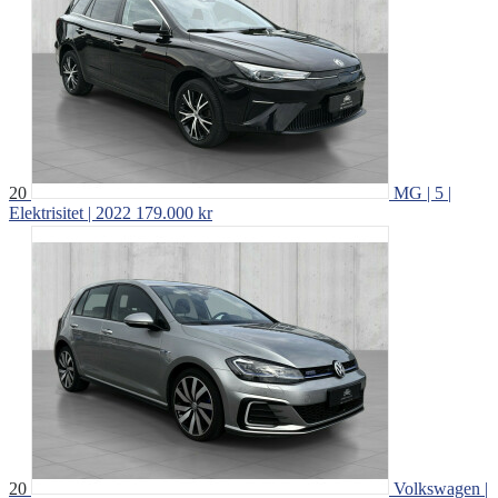
20
MG | 5 |
Elektrisitet | 2022
179.000 kr
20
Volkswagen |