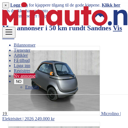
Logg inn
for kjappere tilgang til de gode kjøpene.
Klikk her
×
hvis du ikke har en konto.
Denne annonsen er solgt
Mer annonser i 50 km rundt
Sandnes
Vis
mer
Bilannonser
Tjenester
Artikler
Få tilbud
Logg inn
Registrer
Ny annonse
NO
English
19
Microlino |
Elektrisitet | 2026
249.000 kr