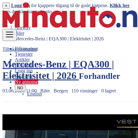
Logg inn
for kjappere tilgang til de gode kjøpene.
Klikk her
×
hvis du ikke har en konto.
Norway
Biler
Mercedes-Benz | EQA300 | Elektrisitet | 2026
Bilannonser
Tilbake til resultat
Tjenester
Artikler
Mercedes-Benz | EQA300 |
Få tilbud
Logg inn
Elektrisitet | 2026
Forhandler
Registrer
Ny annonse
NO
03.06.2026 11:00
Biler
Bergen
110 visninger
0 lagret
English
519.000 kr