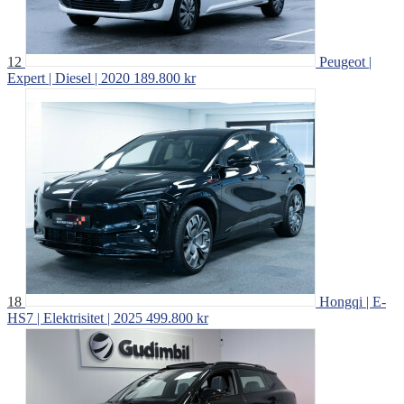
12
Peugeot |
Expert | Diesel | 2020
189.800 kr
18
Hongqi | E-
HS7 | Elektrisitet | 2025
499.800 kr