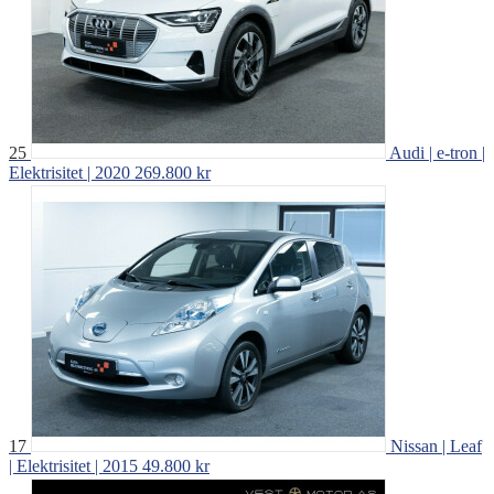
25
Audi | e-tron |
Elektrisitet | 2020
269.800 kr
17
Nissan | Leaf
| Elektrisitet | 2015
49.800 kr