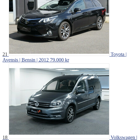
21
Toyota |
Avensis | Bensin | 2012
79.000 kr
18
Volkswagen |