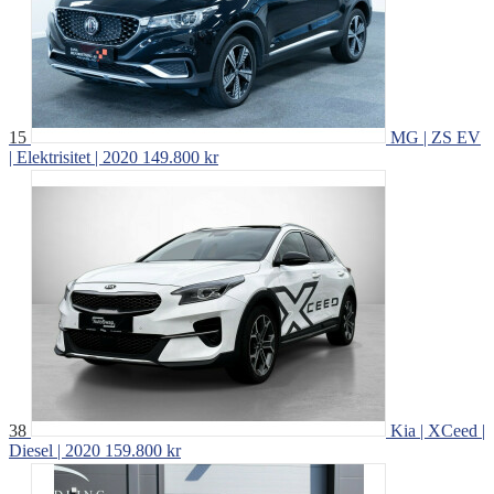
15
MG | ZS EV
| Elektrisitet | 2020
149.800 kr
38
Kia | XCeed |
Diesel | 2020
159.800 kr