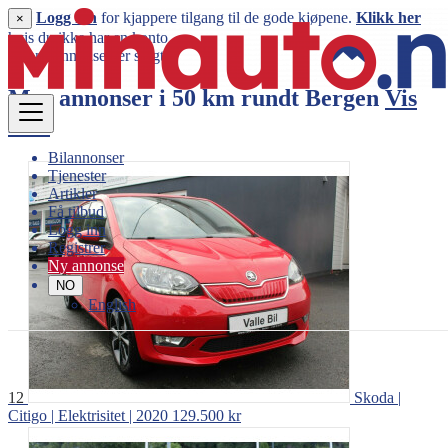
Logg inn
for kjappere tilgang til de gode kjøpene.
Klikk her
×
hvis du ikke har en konto.
Denne annonsen er solgt
Mer annonser i 50 km rundt
Bergen
Vis
mer
Bilannonser
Tjenester
Artikler
Få tilbud
Logg inn
Registrer
Ny annonse
NO
English
12
Skoda |
Citigo | Elektrisitet | 2020
129.500 kr