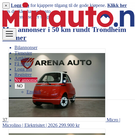
Logg inn
for kjappere tilgang til de gode kjøpene.
Klikk her
×
hvis du ikke har en konto.
Denne annonsen er solgt
Mer annonser i 50 km rundt
Trondheim
Vis mer
Bilannonser
Tjenester
Artikler
Få tilbud
Logg inn
Registrer
Ny annonse
NO
English
37
Micro |
Microlino | Elektrisitet | 2026
299.900 kr