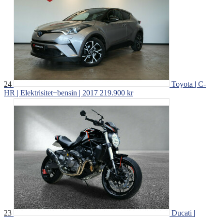
24
Toyota | C-
HR | Elektrisitet+bensin | 2017
219.900 kr
23
Ducati |