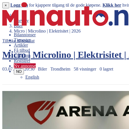
Logg inn
for kjappere tilgang til de gode kjøpene.
Klikk her
hvis
×
Norway
Biler
Micro | Microlino | Elektrisitet | 2026
Bilannonser
Tjenester
Tilbake til resultat
Artikler
Få tilbud
Micro | Microlino | Elektrisitet 
Logg inn
Registrer
Ny annonse
03.07.2026 20:30
Biler
Trondheim
58 visninger
0 lagret
NO
English
299.900 kr