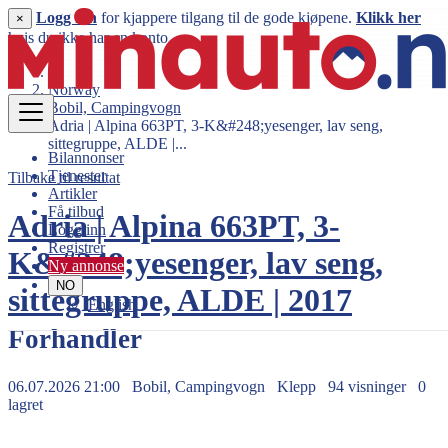
Logg inn
for kjappere tilgang til de gode kjøpene.
Klikk her
×
hvis du ikke har en konto.
Norway
Bobil, Campingvogn
Adria | Alpina 663PT, 3-K&#248;yesenger, lav seng,
sittegruppe, ALDE |...
Bilannonser
Tjenester
Tilbake til resultat
Artikler
Få tilbud
Adria | Alpina 663PT, 3-
Logg inn
Registrer
K&#248;yesenger, lav seng,
Ny annonse
NO
sittegruppe, ALDE | 2017
English
Forhandler
06.07.2026 21:00
Bobil, Campingvogn
Klepp
94 visninger
0
lagret
349.900 kr