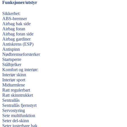
Funksjoner/utstyr
Sikkerhet:
ABS-bremser
Airbag bak side
Airbag foran
Airbag foran side
Airbag gardiner
Antiskrens (ESP)
Antispinn
Nødbremseforsterker
Startsperre
Stålbjelker
Komfort og interiør:
Interiør skinn
Interiør sport
Midtarmlene
Ratt regulerbart
Ratt skinntrukket
Sentrallås
Sentrallås fjernstyrt
Servostyring
Sete multifunktion
Seter del-skinn
Seter justerbare bak