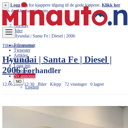
Logg inn
for kjappere tilgang til de gode kjøpene.
Klikk her
×
hvis du ikke har en konto.
Norway
Biler
Hyundai | Santa Fe | Diesel | 2006
Bilannonser
Tilbake til resultat
Tjenester
Artikler
Hyundai | Santa Fe | Diesel |
Få tilbud
Logg inn
2006
Forhandler
Registrer
Ny annonse
NO
12.06.2026 12:30
Biler
Klepp
72 visninger
0 lagret
English
99.900 kr