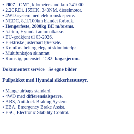
• 2007 "CM"
, kilometerstand kun 241000.
•
2.2CRDi, 155HK, 343NM, dieselmotor.
•
4WD-system med elektronisk sperre.
•
NEDC, 8,1l/100km blandet forbruk.
•
Hengerfeste, 2000kg BE m/brems.
•
5-trinn, Hyundai automatkasse.
•
EU-godkjent til 03-2026.
•
Elektriske justerbart førersete.
•
Komfortabelt og elegant skinninteriør.
•
Multifunksjon skinnratt
•
Romslig, potensielt 1582l
bagasjerom.
Dokumentert service - Se egne bilder
Fullpakket med Hyundai sikkerhetsutstyr.
•
Mange airbags standard.
•
4WD med
differensialsperre
.
•
ABS, Anti-lock Braking System.
•
EBA, Emergency Brake Assist.
•
ESC, Electronic Stability Control.