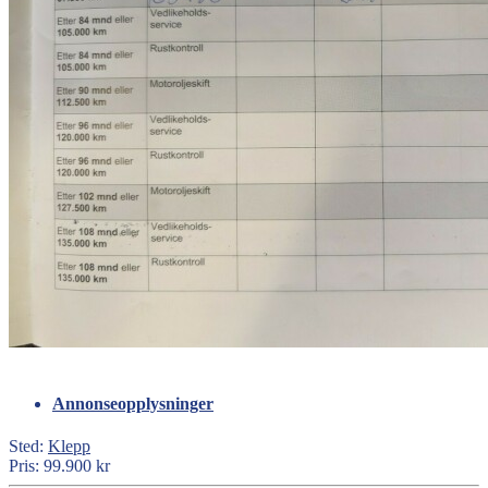
Annonseopplysninger
Sted:
Klepp
Pris:
99.900 kr