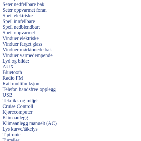
Seter nedfellbare bak
Seter oppvarmet foran
Speil elektriske
Speil innfellbare
Speil nedblendbart
Speil oppvarmet
Vinduer elektriske
Vinduer farget glass
Vinduer mørktonede bak
Vinduer varmedempende
Lyd og bilde:
AUX
Bluetooth
Radio FM
Ratt multifunksjon
Telefon handsfree-opplegg
USB
Teknikk og miljø:
Cruise Controll
Kjørecomputer
Klimaanlegg
Klimaanlegg manuelt (AC)
Lys kurve/tåkelys
Tiptronic
Turteller