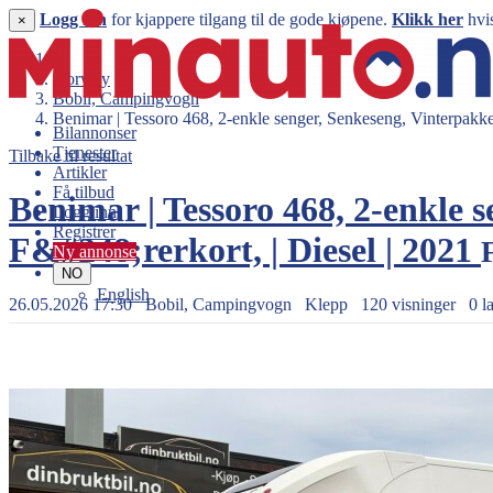
Logg inn
for kjappere tilgang til de gode kjøpene.
Klikk her
hvis
×
Norway
Bobil, Campingvogn
Benimar | Tessoro 468, 2-enkle senger, Senkeseng, Vinterpakke, 
Bilannonser
Tjenester
Tilbake til resultat
Artikler
Få tilbud
Benimar | Tessoro 468, 2-enkle 
Logg inn
Registrer
F&#248;rerkort, | Diesel | 2021
Ny annonse
NO
English
26.05.2026 17:30
Bobil, Campingvogn
Klepp
120 visninger
0 l
849.900 kr