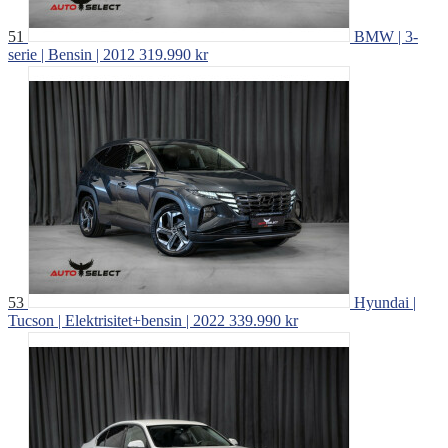
51
BMW | 3-
serie | Bensin | 2012
319.990 kr
53
Hyundai |
Tucson | Elektrisitet+bensin | 2022
339.990 kr