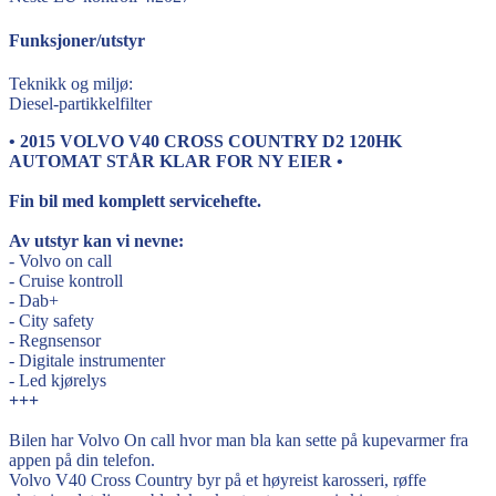
Funksjoner/utstyr
Teknikk og miljø:
Diesel-partikkelfilter
• 2015 VOLVO V40 CROSS COUNTRY D2 120HK
AUTOMAT STÅR KLAR FOR NY EIER •
Fin bil med komplett servicehefte.
Av utstyr kan vi nevne:
- Volvo on call
- Cruise kontroll
- Dab+
- City safety
- Regnsensor
- Digitale instrumenter
- Led kjørelys
+++
Bilen har Volvo On call hvor man bla kan sette på kupevarmer fra
appen på din telefon.
Volvo V40 Cross Country byr på et høyreist karosseri, røffe