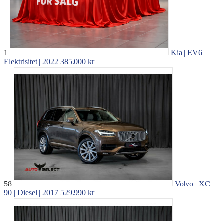
1
Kia | EV6 |
Elektrisitet | 2022
385.000 kr
58
Volvo | XC
90 | Diesel | 2017
529.990 kr