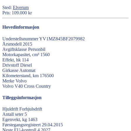
Sted:
Elverum
Pris:
109.000 kr
Hovedinformasjon
Understellsnummer
YV1MZ845BF2079982
Årsmodell
2015
Avgiftsklasse
Personbil
Motorkapasitet, cm³
1560
Effekt, hk
114
Drivstoff
Diesel
Girkasse
Automat
Kilometerstand, km
176500
Merke
Volvo
Volvo
V40 Cross Country
Tilleggsinformasjon
Hjuldrift
Forhjulsdrift
Antall seter
5
Egenvekt, kg
1463
Førstegangsregistrert
29.04.2015
Neste EU-kontroll
4.2027