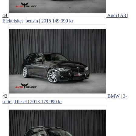
44
Audi | A3 |
Elektrisitet+bensin | 2015
149.990 kr
42
BMW | 3-
serie | Diesel | 2013
179.990 kr