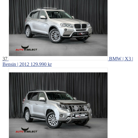
37
BMW | X3 |
Bensin | 2012
129.990 kr