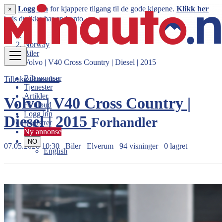
Logg inn
for kjappere tilgang til de gode kjøpene.
Klikk her
×
hvis du ikke har en konto.
Norway
Biler
Volvo | V40 Cross Country | Diesel | 2015
Bilannonser
Tilbake til resultat
Tjenester
Artikler
Volvo | V40 Cross Country |
Få tilbud
Logg inn
Diesel | 2015
Forhandler
Registrer
Ny annonse
NO
07.05.2026 10:30
Biler
Elverum
94 visninger
0 lagret
English
109.000 kr