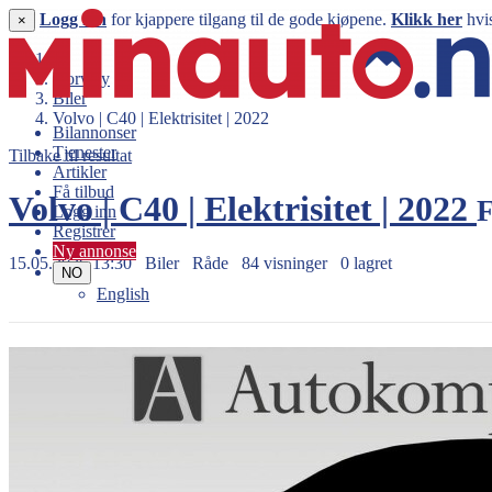
Logg inn
for kjappere tilgang til de gode kjøpene.
Klikk her
hvis
×
Norway
Biler
Volvo | C40 | Elektrisitet | 2022
Bilannonser
Tjenester
Tilbake til resultat
Artikler
Få tilbud
Volvo | C40 | Elektrisitet | 2022
F
Logg inn
Registrer
Ny annonse
15.05.2026 13:30
Biler
Råde
84 visninger
0 lagret
NO
English
329.000 kr