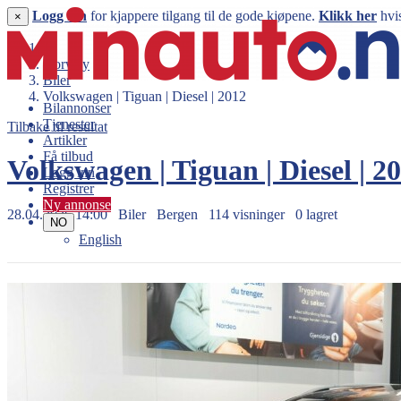
Logg inn
for kjappere tilgang til de gode kjøpene.
Klikk her
hvis
×
Norway
Biler
Volkswagen | Tiguan | Diesel | 2012
Bilannonser
Tjenester
Tilbake til resultat
Artikler
Få tilbud
Volkswagen | Tiguan | Diesel | 2
Logg inn
Registrer
Ny annonse
28.04.2026 14:00
Biler
Bergen
114 visninger
0 lagret
NO
English
119.000 kr