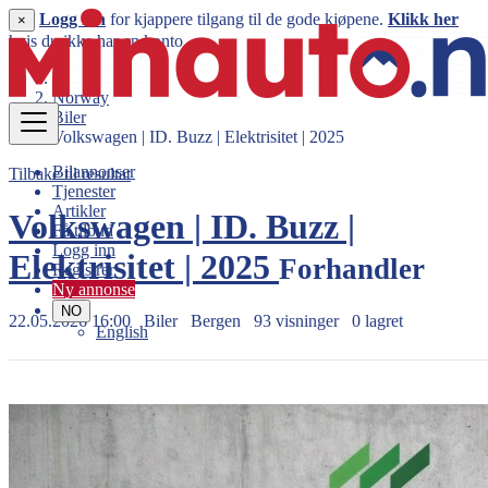
Logg inn
for kjappere tilgang til de gode kjøpene.
Klikk her
×
hvis du ikke har en konto.
Norway
Biler
Volkswagen | ID. Buzz | Elektrisitet | 2025
Bilannonser
Tilbake til resultat
Tjenester
Artikler
Volkswagen | ID. Buzz |
Få tilbud
Logg inn
Elektrisitet | 2025
Forhandler
Registrer
Ny annonse
NO
22.05.2026 16:00
Biler
Bergen
93 visninger
0 lagret
English
637.000 kr