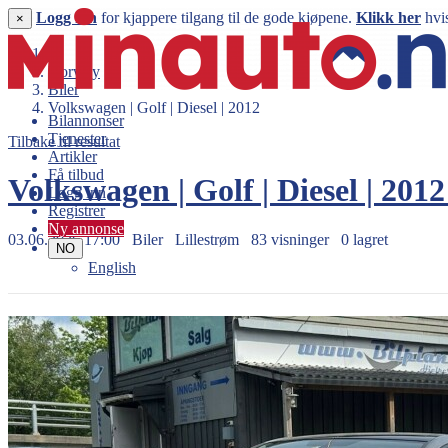
Logg inn
for kjappere tilgang til de gode kjøpene.
Klikk her
hvis
×
Norway
Biler
Volkswagen | Golf | Diesel | 2012
Bilannonser
Tjenester
Tilbake til resultat
Artikler
Få tilbud
Volkswagen | Golf | Diesel | 201
Logg inn
Registrer
Ny annonse
03.06.2026 17:00
Biler
Lillestrøm
83 visninger
0 lagret
NO
English
139.000 kr