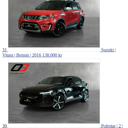
31
Suzuki |
Vitara | Bensin | 2016
138.000 kr
30
Polestar | 2 |