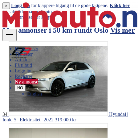
Logg inn
for kjappere tilgang til de gode kjøpene.
Klikk her
×
hvis du ikke har en konto.
Denne annonsen er solgt
Mer annonser i 50 km rundt
Oslo
Vis mer
Bilannonser
Tjenester
Artikler
Få tilbud
Logg inn
Registrer
Ny annonse
NO
English
34
Hyundai |
Ioniq 5 | Elektrisitet | 2022
319.000 kr