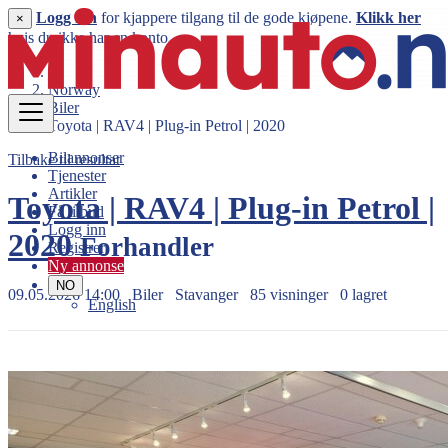
Logg inn
for kjappere tilgang til de gode kjøpene.
Klikk her
×
hvis du ikke har en konto.
Norway
Biler
Toyota | RAV4 | Plug-in Petrol | 2020
Bilannonser
Tilbake til resultat
Tjenester
Artikler
Toyota | RAV4 | Plug-in Petrol |
Få tilbud
Logg inn
2020
Forhandler
Registrer
Ny annonse
NO
09.05.2026 14:00
Biler
Stavanger
85 visninger
0 lagret
English
349.900 kr