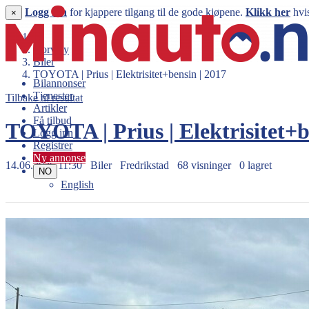
Logg inn
for kjappere tilgang til de gode kjøpene.
Klikk her
hvis
×
Norway
Biler
TOYOTA | Prius | Elektrisitet+bensin | 2017
Bilannonser
Tjenester
Tilbake til resultat
Artikler
Få tilbud
TOYOTA | Prius | Elektrisitet+b
Logg inn
Registrer
Ny annonse
14.06.2026 11:30
Biler
Fredrikstad
68 visninger
0 lagret
NO
English
159.000 kr