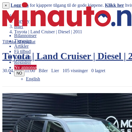
Logg inn
for kjappere tilgang til de gode kjøpene.
Klikk her
hvis
×
Norway
Biler
Toyota | Land Cruiser | Diesel | 2011
Bilannonser
Tjenester
Tilbake til resultat
Artikler
Få tilbud
Toyota | Land Cruiser | Diesel |
Logg inn
Registrer
Ny annonse
30.04.2026 11:00
Biler
Lier
105 visninger
0 lagret
NO
English
359.900 kr