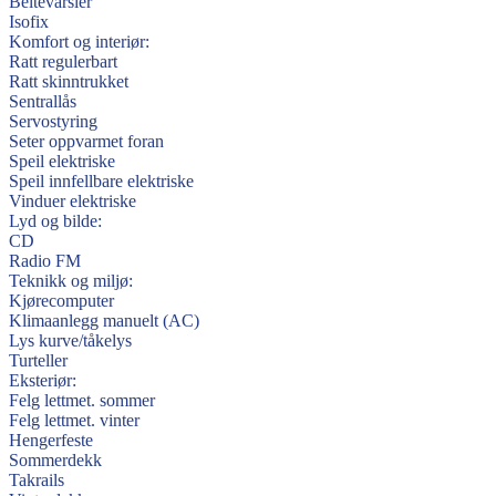
Beltevarsler
Isofix
Komfort og interiør:
Ratt regulerbart
Ratt skinntrukket
Sentrallås
Servostyring
Seter oppvarmet foran
Speil elektriske
Speil innfellbare elektriske
Vinduer elektriske
Lyd og bilde:
CD
Radio FM
Teknikk og miljø:
Kjørecomputer
Klimaanlegg manuelt (AC)
Lys kurve/tåkelys
Turteller
Eksteriør:
Felg lettmet. sommer
Felg lettmet. vinter
Hengerfeste
Sommerdekk
Takrails