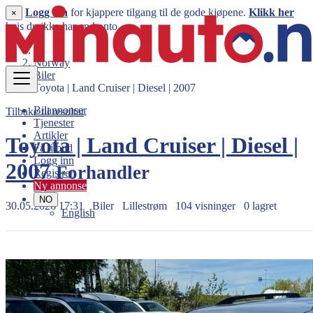
Logg inn
for kjappere tilgang til de gode kjøpene.
Klikk her
×
hvis du ikke har en konto.
Norway
Biler
Toyota | Land Cruiser | Diesel | 2007
Bilannonser
Tilbake til resultat
Tjenester
Artikler
Toyota | Land Cruiser | Diesel |
Få tilbud
Logg inn
2007
Forhandler
Registrer
Ny annonse
NO
30.05.2026 17:31
Biler
Lillestrøm
104 visninger
0 lagret
English
129.000 kr