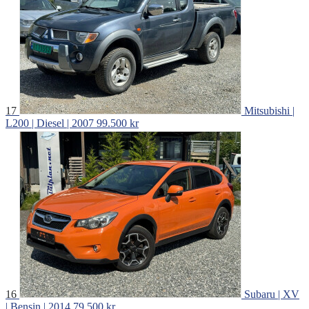
17
Mitsubishi |
L200 | Diesel | 2007
99.500 kr
16
Subaru | XV
| Bensin | 2014
79.500 kr