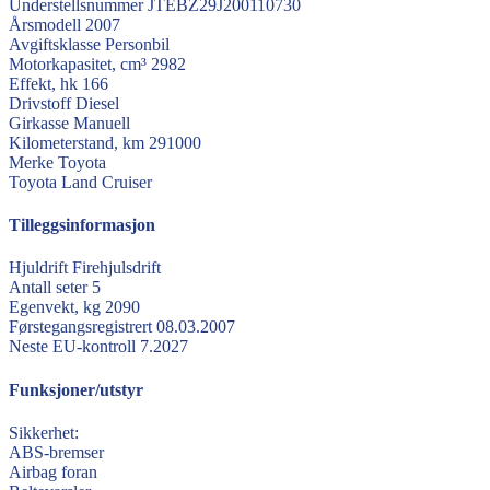
Understellsnummer
JTEBZ29J200110730
Årsmodell
2007
Avgiftsklasse
Personbil
Motorkapasitet, cm³
2982
Effekt, hk
166
Drivstoff
Diesel
Girkasse
Manuell
Kilometerstand, km
291000
Merke
Toyota
Toyota
Land Cruiser
Tilleggsinformasjon
Hjuldrift
Firehjulsdrift
Antall seter
5
Egenvekt, kg
2090
Førstegangsregistrert
08.03.2007
Neste EU-kontroll
7.2027
Funksjoner/utstyr
Sikkerhet:
ABS-bremser
Airbag foran