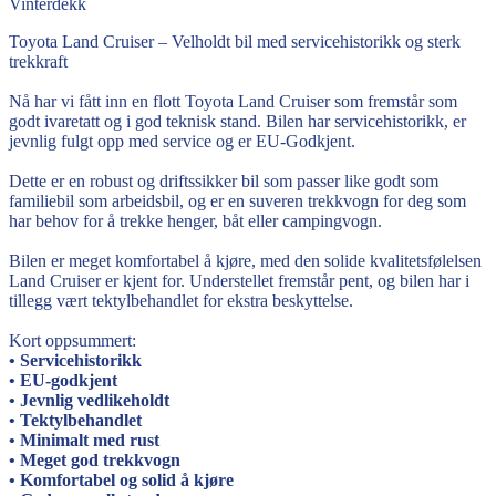
Vinterdekk
Toyota Land Cruiser – Velholdt bil med servicehistorikk og sterk
trekkraft
Nå har vi fått inn en flott Toyota Land Cruiser som fremstår som
godt ivaretatt og i god teknisk stand. Bilen har servicehistorikk, er
jevnlig fulgt opp med service og er EU-Godkjent.
Dette er en robust og driftssikker bil som passer like godt som
familiebil som arbeidsbil, og er en suveren trekkvogn for deg som
har behov for å trekke henger, båt eller campingvogn.
Bilen er meget komfortabel å kjøre, med den solide kvalitetsfølelsen
Land Cruiser er kjent for. Understellet fremstår pent, og bilen har i
tillegg vært tektylbehandlet for ekstra beskyttelse.
Kort oppsummert:
• Servicehistorikk
• EU-godkjent
• Jevnlig vedlikeholdt
• Tektylbehandlet
• Minimalt med rust
• Meget god trekkvogn
• Komfortabel og solid å kjøre