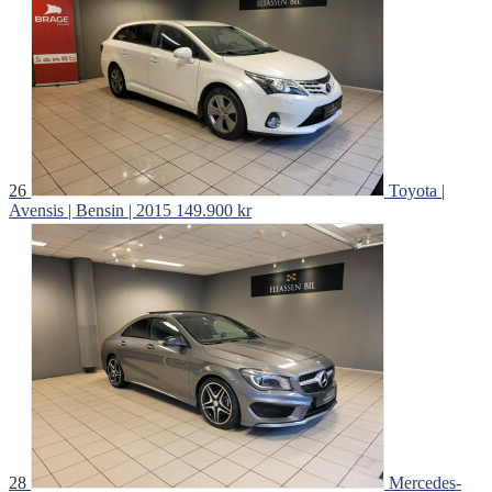
26
Toyota |
Avensis | Bensin | 2015
149.900 kr
28
Mercedes-