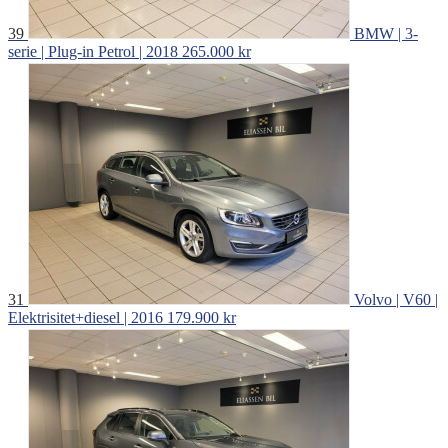
39
BMW | 3-
serie | Plug-in Petrol | 2018
265.000 kr
31
Volvo | V60 |
Elektrisitet+diesel | 2016
179.900 kr