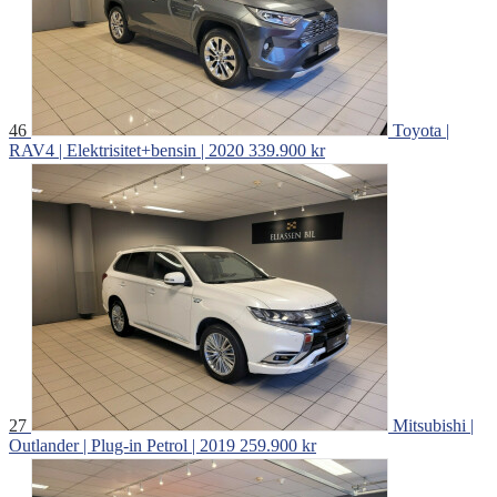
46
Toyota |
RAV4 | Elektrisitet+bensin | 2020
339.900 kr
27
Mitsubishi |
Outlander | Plug-in Petrol | 2019
259.900 kr