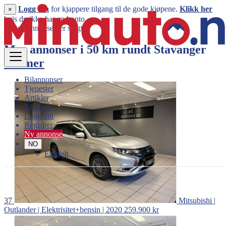
Logg inn
for kjappere tilgang til de gode kjøpene.
Klikk her
×
hvis du ikke har en konto.
Denne annonsen er solgt
Mer annonser i 50 km rundt
Stavanger
Vis mer
Bilannonser
Tjenester
Artikler
Få tilbud
Logg inn
Registrer
Ny annonse
NO
English
37
Mitsubishi |
Outlander | Elektrisitet+bensin | 2020
259.900 kr