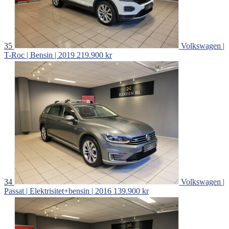
35
Volkswagen |
T-Roc | Bensin | 2019
219.900 kr
34
Volkswagen |
Passat | Elektrisitet+bensin | 2016
139.900 kr