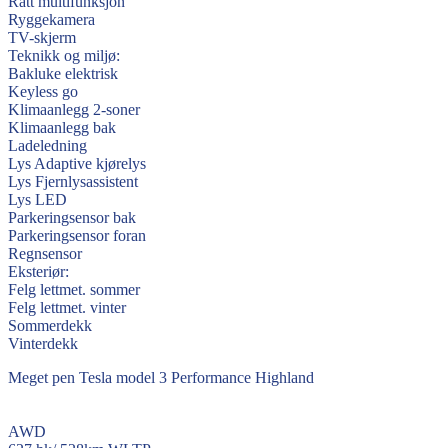
Ratt multifunksjon
Ryggekamera
TV-skjerm
Teknikk og miljø:
Bakluke elektrisk
Keyless go
Klimaanlegg 2-soner
Klimaanlegg bak
Ladeledning
Lys Adaptive kjørelys
Lys Fjernlysassistent
Lys LED
Parkeringsensor bak
Parkeringsensor foran
Regnsensor
Eksteriør:
Felg lettmet. sommer
Felg lettmet. vinter
Sommerdekk
Vinterdekk
Meget pen Tesla model 3 Performance Highland
AWD