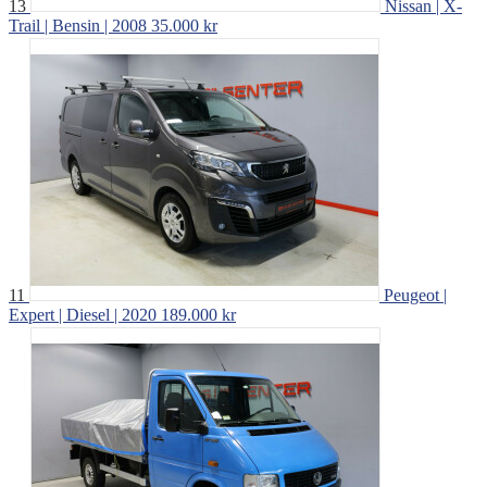
13
Nissan | X-
Trail | Bensin | 2008
35.000 kr
11
Peugeot |
Expert | Diesel | 2020
189.000 kr