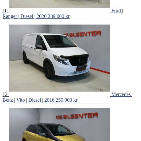
10
Ford |
Ranger | Diesel | 2020
289.000 kr
12
Mercedes-
Benz | Vito | Diesel | 2016
259.000 kr