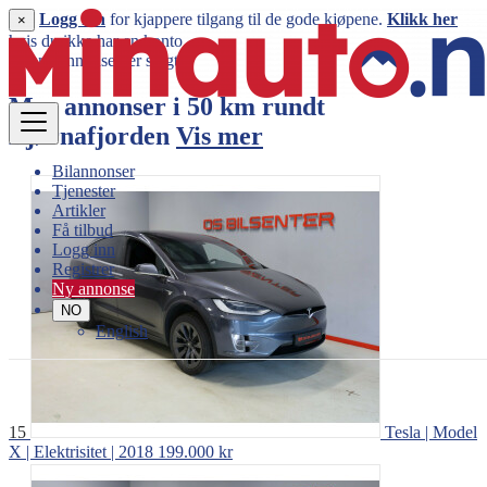
Logg inn
for kjappere tilgang til de gode kjøpene.
Klikk her
×
hvis du ikke har en konto.
Denne annonsen er solgt
Mer annonser i 50 km rundt
Bjørnafjorden
Vis mer
Bilannonser
Tjenester
Artikler
Få tilbud
Logg inn
Registrer
Ny annonse
NO
English
15
Tesla | Model
X | Elektrisitet | 2018
199.000 kr