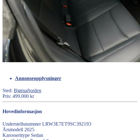
Annonseopplysninger
Sted:
Bjørnafjorden
Pris:
499.000 kr
Hovedinformasjon
Understellsnummer
LRW3E7ET9SC392193
Årsmodell
2025
Karosseritype
Sedan