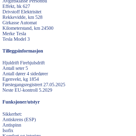
Avgiftsklasse
Personbil
Effekt, hk
627
Drivstoff
Elektrisitet
Rekkevidde, km
528
Girkasse
Automat
Kilometerstand, km
24500
Merke
Tesla
Tesla
Model 3
Tilleggsinformasjon
Hjuldrift
Firehjulsdrift
Antall seter
5
Antall dører
4 sidedører
Egenvekt, kg
1854
Førstegangsregistrert
27.05.2025
Neste EU-kontroll
5.2029
Funksjoner/utstyr
Sikkerhet:
Antiskrens (ESP)
Antispinn
Isofix
Komfort og interiør: