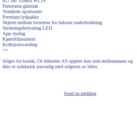
627 hk/ 528km WLTP
Panorama glasstak
Ventilerte sportsseter
Premium lydpakke
Skjerm mellom forsetene for baksete underholdning
Stemningsbelysning LED
App styring
Kjørefeltassistent
Kollisjonsvarsling
++
Selges for kunde, Os bilsenter AS opptrer kun som mellommann og
ikke er solidarisk ansvarlig med selgeren av bilen.
Send en melding