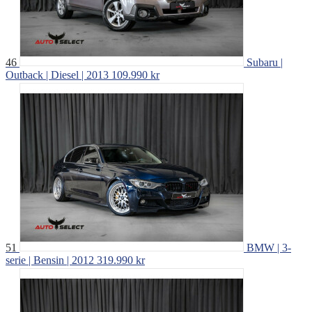
46
Subaru |
Outback | Diesel | 2013
109.990 kr
51
BMW | 3-
serie | Bensin | 2012
319.990 kr