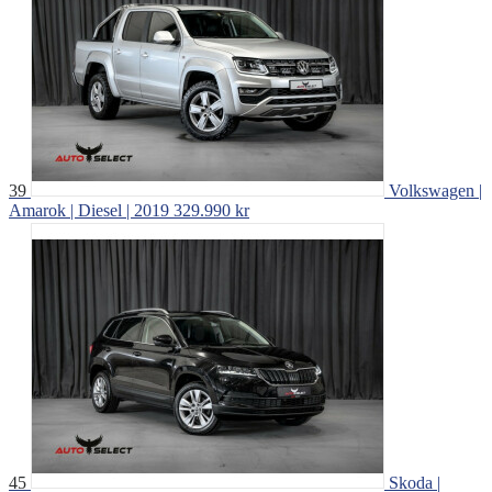
39
Volkswagen |
Amarok | Diesel | 2019
329.990 kr
45
Skoda |