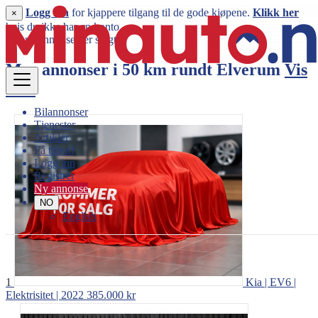
Logg inn
for kjappere tilgang til de gode kjøpene.
Klikk her
×
hvis du ikke har en konto.
Denne annonsen er solgt
Mer annonser i 50 km rundt
Elverum
Vis
mer
Bilannonser
Tjenester
Artikler
Få tilbud
Logg inn
Registrer
Ny annonse
NO
English
1
Kia | EV6 |
Elektrisitet | 2022
385.000 kr