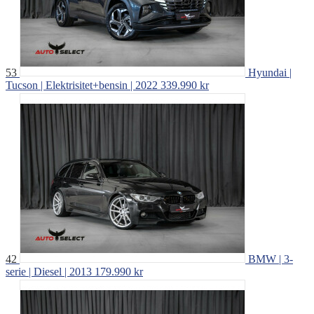
53
Hyundai |
Tucson | Elektrisitet+bensin | 2022
339.990 kr
42
BMW | 3-
serie | Diesel | 2013
179.990 kr