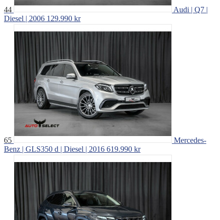
44
Audi | Q7 |
Diesel | 2006
129.990 kr
65
Mercedes-
Benz | GLS350 d | Diesel | 2016
619.990 kr