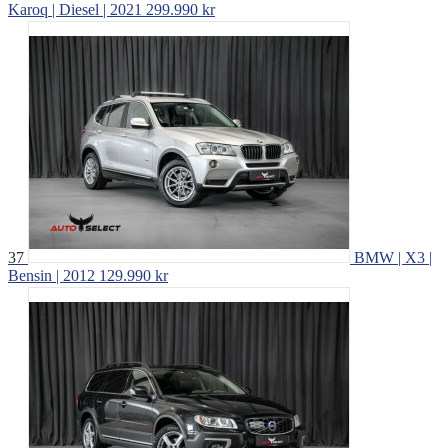
Karoq | Diesel | 2021
299.990 kr
37
BMW | X3 |
Bensin | 2012
129.990 kr