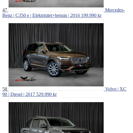
47
Mercedes-
Benz | C350 e | Elektrisitet+bensin | 2016
199.990 kr
58
Volvo | XC
90 | Diesel | 2017
529.990 kr