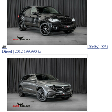
48
BMW | X5 |
Diesel | 2012
199.990 kr