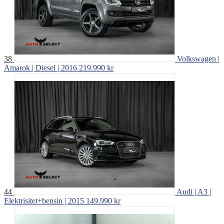
38
Volkswagen |
Amarok | Diesel | 2016
219.990 kr
44
Audi | A3 |
Elektrisitet+bensin | 2015
149.990 kr