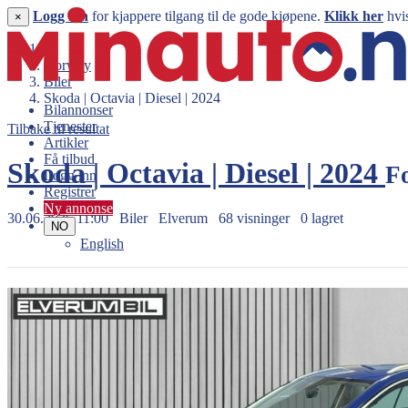
Logg inn
for kjappere tilgang til de gode kjøpene.
Klikk her
hvis
×
Norway
Biler
Skoda | Octavia | Diesel | 2024
Bilannonser
Tjenester
Tilbake til resultat
Artikler
Få tilbud
Skoda | Octavia | Diesel | 2024
F
Logg inn
Registrer
Ny annonse
30.06.2026 11:00
Biler
Elverum
68 visninger
0 lagret
NO
English
345.000 kr