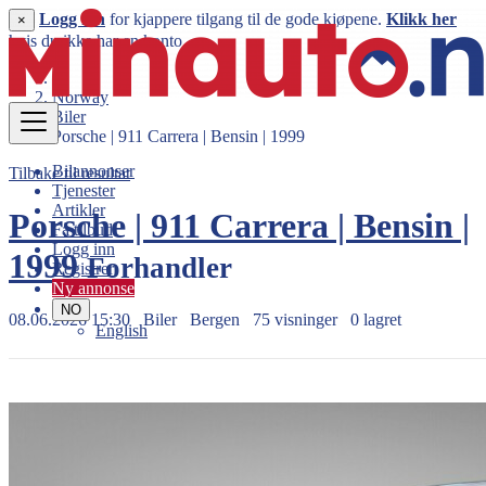
Logg inn
for kjappere tilgang til de gode kjøpene.
Klikk her
×
hvis du ikke har en konto.
Norway
Biler
Porsche | 911 Carrera | Bensin | 1999
Bilannonser
Tilbake til resultat
Tjenester
Artikler
Porsche | 911 Carrera | Bensin |
Få tilbud
Logg inn
1999
Forhandler
Registrer
Ny annonse
NO
08.06.2026 15:30
Biler
Bergen
75 visninger
0 lagret
English
389.000 kr