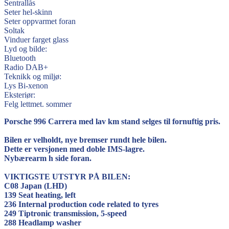
Sentrallås
Seter hel-skinn
Seter oppvarmet foran
Soltak
Vinduer farget glass
Lyd og bilde:
Bluetooth
Radio DAB+
Teknikk og miljø:
Lys Bi-xenon
Eksteriør:
Felg lettmet. sommer
Porsche 996 Carrera med lav km stand selges til fornuftig pris.
Bilen er velholdt, nye bremser rundt hele bilen.
Dette er versjonen med doble IMS-lagre.
Nybærearm h side foran.
VIKTIGSTE UTSTYR PÅ BILEN:
C08 Japan (LHD)
139 Seat heating, left
236 Internal production code related to tyres
249 Tiptronic transmission, 5-speed
288 Headlamp washer