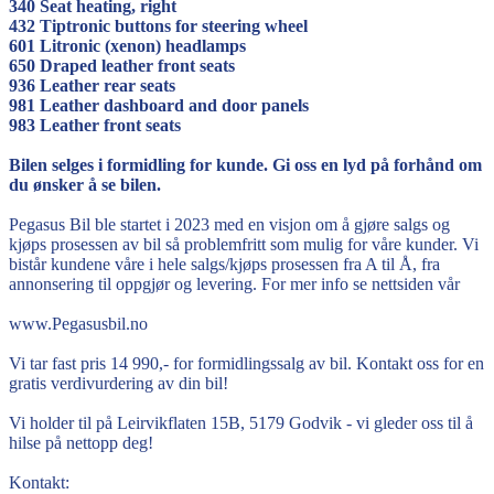
340 Seat heating, right
432 Tiptronic buttons for steering wheel
601 Litronic (xenon) headlamps
650 Draped leather front seats
936 Leather rear seats
981 Leather dashboard and door panels
983 Leather front seats
Bilen selges i formidling for kunde. Gi oss en lyd på forhånd om
du ønsker å se bilen.
Pegasus Bil ble startet i 2023 med en visjon om å gjøre salgs og
kjøps prosessen av bil så problemfritt som mulig for våre kunder. Vi
bistår kundene våre i hele salgs/kjøps prosessen fra A til Å, fra
annonsering til oppgjør og levering. For mer info se nettsiden vår
www.Pegasusbil.no
Vi tar fast pris 14 990,- for formidlingssalg av bil. Kontakt oss for en
gratis verdivurdering av din bil!
Vi holder til på Leirvikflaten 15B, 5179 Godvik - vi gleder oss til å
hilse på nettopp deg!
Kontakt: