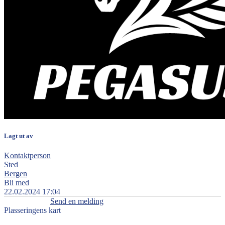
Lagt ut av
Kontaktperson
Sted
Bergen
Bli med
22.02.2024 17:04
Send en melding
Plasseringens kart