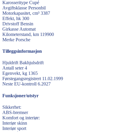
Karosseritype
Cupé
Avgiftsklasse
Personbil
Motorkapasitet, cm³
3387
Effekt, hk
300
Drivstoff
Bensin
Girkasse
Automat
Kilometerstand, km
119900
Merke
Porsche
Tilleggsinformasjon
Hjuldrift
Bakhjulsdrift
Antall seter
4
Egenvekt, kg
1365
Førstegangsregistrert
11.02.1999
Neste EU-kontroll
6.2027
Funksjoner/utstyr
Sikkerhet:
ABS-bremser
Komfort og interiør:
Interiør skinn
Interiør sport