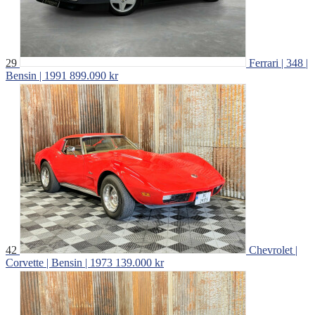
29
Ferrari | 348 |
Bensin | 1991
899.090 kr
42
Chevrolet |
Corvette | Bensin | 1973
139.000 kr