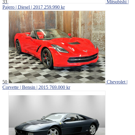
33
Mitsubishi |
Pajero | Diesel | 2017
259.990 kr
50
Chevrolet |
Corvette | Bensin | 2015
769.000 kr