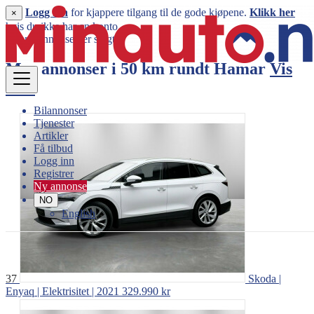
Logg inn
for kjappere tilgang til de gode kjøpene.
Klikk her
×
hvis du ikke har en konto.
Denne annonsen er solgt
Mer annonser i 50 km rundt
Hamar
Vis
mer
Bilannonser
Tjenester
Artikler
Få tilbud
Logg inn
Registrer
Ny annonse
NO
English
37
Skoda |
Enyaq | Elektrisitet | 2021
329.990 kr