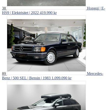
38
Hongqi | E-
HS9 | Elektrisitet | 2022
419.990 kr
89
Mercedes-
Benz | 500 SEL | Bensin | 1983
1.099.090 kr