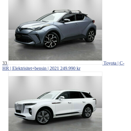
33
Toyota | C-
HR | Elektrisitet+bensin | 2021
249.990 kr