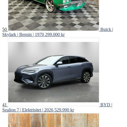
50
Buick |
Skylark | Bensin | 1970
299.000 kr
41
BYD |
Sealion 7 | Elektrisitet | 2026
529.990 kr