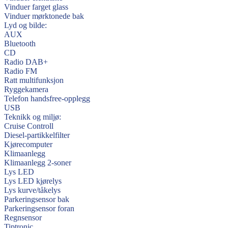
Vinduer farget glass
Vinduer mørktonede bak
Lyd og bilde:
AUX
Bluetooth
CD
Radio DAB+
Radio FM
Ratt multifunksjon
Ryggekamera
Telefon handsfree-opplegg
USB
Teknikk og miljø:
Cruise Controll
Diesel-partikkelfilter
Kjørecomputer
Klimaanlegg
Klimaanlegg 2-soner
Lys LED
Lys LED kjørelys
Lys kurve/tåkelys
Parkeringsensor bak
Parkeringsensor foran
Regnsensor
Tiptronic