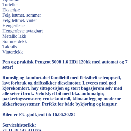
Turteller
Eksteriør:
Felg lettmet. sommer
Felg lettmet. vinter
Hengerfeste
Hengerfeste avtagbart
Metallic lakk
Sommerdekk
Takrails
Vinterdekk
Pen og praktisk Peugeot 5008 1.6 HDi 120hk med automat og 7
seter!
Romslig og komfortabel familiebil med fleksibelt seteoppsett,
lavt forbruk og driftssikker dieselmotor. Leveres med god
kjørekomfort, høy sitteposisjon og stort bagasjerom selv med
alle seter i bruk. Velutstyrt bil med bl.a. automatgir,
parkeringssensorer, cruisekontroll, klimaanlegg og moderne
sikkerhetssystemer. Perfekt for både bykjøring og langtur.
Bilen er EU-godkjent til: 16.06.2028!
Servicehistorikk:
21.11.18 / 43 411km