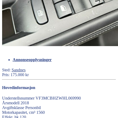
Annonseopplysninger
Sted:
Sandnes
Pris:
175.000 kr
Hovedinformasjon
Understellsnummer
VF3MCBHZWHL069990
Årsmodell
2018
Avgiftsklasse
Personbil
Motorkapasitet, cm³
1560
Effekt, hk
120