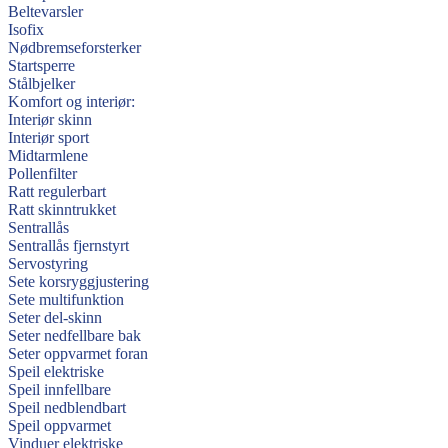
Beltevarsler
Isofix
Nødbremseforsterker
Startsperre
Stålbjelker
Komfort og interiør:
Interiør skinn
Interiør sport
Midtarmlene
Pollenfilter
Ratt regulerbart
Ratt skinntrukket
Sentrallås
Sentrallås fjernstyrt
Servostyring
Sete korsryggjustering
Sete multifunktion
Seter del-skinn
Seter nedfellbare bak
Seter oppvarmet foran
Speil elektriske
Speil innfellbare
Speil nedblendbart
Speil oppvarmet
Vinduer elektriske