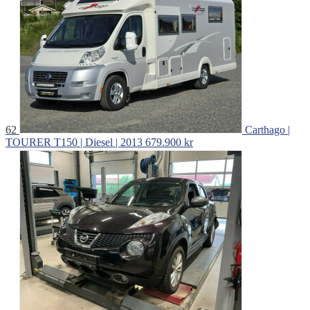
62
Carthago |
TOURER T150 | Diesel | 2013
679.900 kr