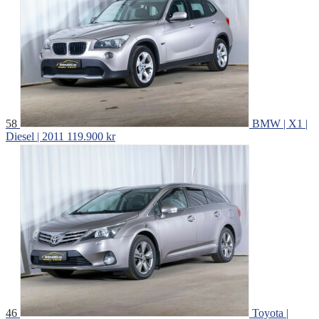
58
BMW | X1 |
Diesel | 2011
119.900 kr
46
Toyota |