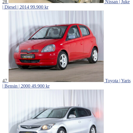
28
Nissan | Juke
| Diesel | 2014
99.900 kr
47
Toyota | Yaris
| Bensin | 2000
49.900 kr