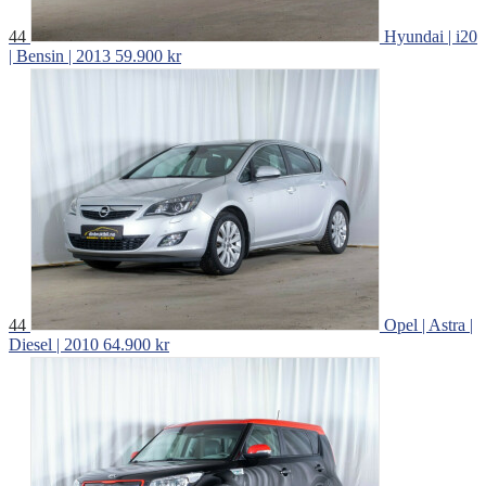
44
Hyundai | i20
| Bensin | 2013
59.900 kr
44
Opel | Astra |
Diesel | 2010
64.900 kr