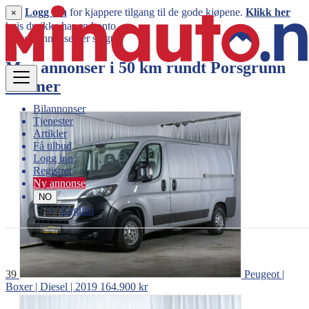
Logg inn
for kjappere tilgang til de gode kjøpene.
Klikk her
×
hvis du ikke har en konto.
Denne annonsen er solgt
Mer annonser i 50 km rundt
Porsgrunn
Vis mer
Bilannonser
Tjenester
Artikler
Få tilbud
Logg inn
Registrer
Ny annonse
NO
English
39
Peugeot |
Boxer | Diesel | 2019
164.900 kr