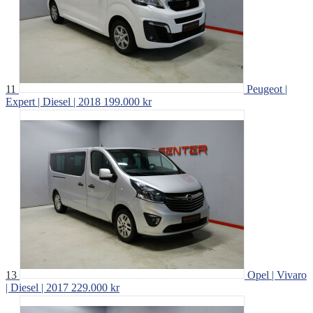
11
Peugeot |
Expert | Diesel | 2018
199.000 kr
13
Opel | Vivaro
| Diesel | 2017
229.000 kr