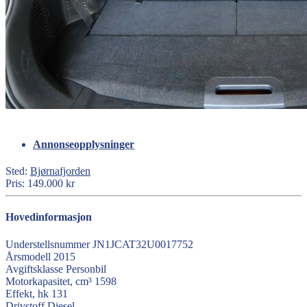
Annonseopplysninger
Sted:
Bjørnafjorden
Pris:
149.000 kr
Hovedinformasjon
Understellsnummer
JN1JCAT32U0017752
Årsmodell
2015
Avgiftsklasse
Personbil
Motorkapasitet, cm³
1598
Effekt, hk
131
Drivstoff
Diesel