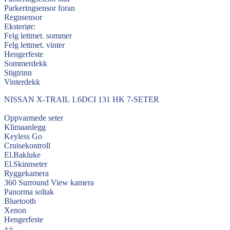
Parkeringsensor foran
Regnsensor
Eksteriør:
Felg lettmet. sommer
Felg lettmet. vinter
Hengerfeste
Sommerdekk
Stigtrinn
Vinterdekk
NISSAN X-TRAIL 1.6DCI 131 HK 7-SETER
Oppvarmede seter
Klimaanlegg
Keyless Go
Cruisekontroll
El.Bakluke
El.Skinnseter
Ryggekamera
360 Surround View kamera
Panorma soltak
Bluetooth
Xenon
Hengerfeste
++