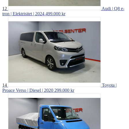
12
Audi | Q8 e-
tron | Elektrisitet | 2024
499.000 kr
14
Toyota |
Proace Verso | Diesel | 2020
299.000 kr