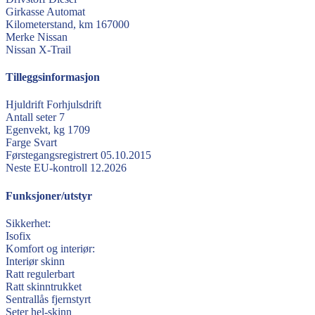
Girkasse
Automat
Kilometerstand, km
167000
Merke
Nissan
Nissan
X-Trail
Tilleggsinformasjon
Hjuldrift
Forhjulsdrift
Antall seter
7
Egenvekt, kg
1709
Farge
Svart
Førstegangsregistrert
05.10.2015
Neste EU-kontroll
12.2026
Funksjoner/utstyr
Sikkerhet:
Isofix
Komfort og interiør:
Interiør skinn
Ratt regulerbart
Ratt skinntrukket
Sentrallås fjernstyrt
Seter hel-skinn