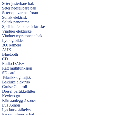
Seter justerbare bak
Seter nedfellbare bak
Seter oppvarmet foran
Soltak elektrisk
Soltak panorama
Speil innfellbare elektriske
Vinduer elektriske
Vinduer mørktonede bak
Lyd og bilde:
360 kamera
AUX
Bluetooth
CD
Radio DAB+
Ratt multifunksjon
SD card
Teknikk og miljø:
Bakluke elektrisk
Cruise Controll
Diesel-partikkelfilter
Keyless go
Klimaanlegg 2-soner
Lys Xenon
Lys kurve/tåkelys
Parkeringsensor bak