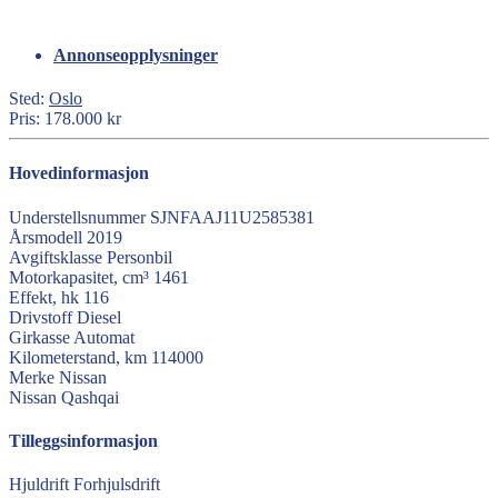
Annonseopplysninger
Sted:
Oslo
Pris:
178.000 kr
Hovedinformasjon
Understellsnummer
SJNFAAJ11U2585381
Årsmodell
2019
Avgiftsklasse
Personbil
Motorkapasitet, cm³
1461
Effekt, hk
116
Drivstoff
Diesel
Girkasse
Automat
Kilometerstand, km
114000
Merke
Nissan
Nissan
Qashqai
Tilleggsinformasjon
Hjuldrift
Forhjulsdrift