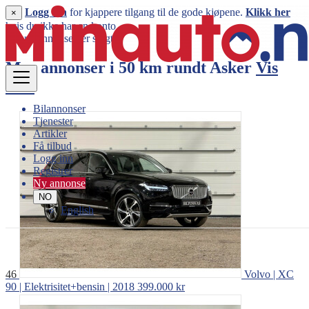
Logg inn
for kjappere tilgang til de gode kjøpene.
Klikk her
×
hvis du ikke har en konto.
Denne annonsen er solgt
Mer annonser i 50 km rundt
Asker
Vis
mer
Bilannonser
Tjenester
Artikler
Få tilbud
Logg inn
Registrer
Ny annonse
NO
English
46
Volvo | XC
90 | Elektrisitet+bensin | 2018
399.000 kr