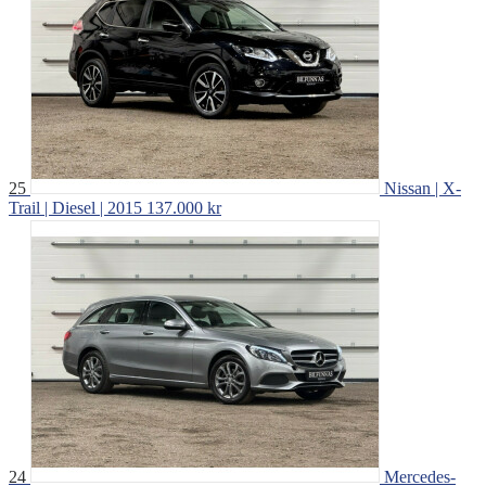
25
Nissan | X-
Trail | Diesel | 2015
137.000 kr
24
Mercedes-