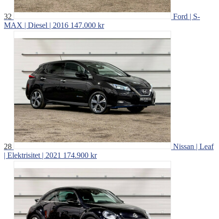
32
Ford | S-
MAX | Diesel | 2016
147.000 kr
28
Nissan | Leaf
| Elektrisitet | 2021
174.900 kr