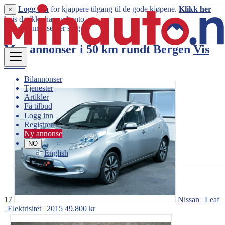
Logg inn
for kjappere tilgang til de gode kjøpene.
Klikk her
×
hvis du ikke har en konto.
Denne annonsen er solgt
Mer annonser i 50 km rundt
Bergen
Vis
mer
Bilannonser
Tjenester
Artikler
Få tilbud
Logg inn
Registrer
Ny annonse
NO
English
17
Nissan | Leaf
| Elektrisitet | 2015
49.800 kr