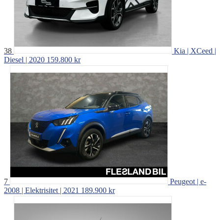
38
Kia | XCeed |
Diesel | 2020
159.800 kr
7
Peugeot | e-
2008 | Elektrisitet | 2021
189.900 kr