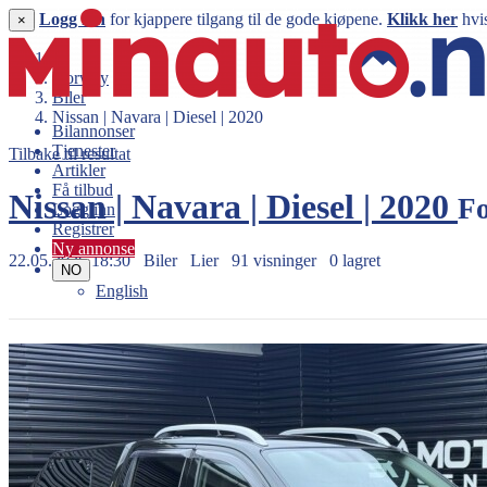
Logg inn
for kjappere tilgang til de gode kjøpene.
Klikk her
hvis
×
Norway
Biler
Nissan | Navara | Diesel | 2020
Bilannonser
Tjenester
Tilbake til resultat
Artikler
Få tilbud
Nissan | Navara | Diesel | 2020
Fo
Logg inn
Registrer
Ny annonse
22.05.2026 18:30
Biler
Lier
91 visninger
0 lagret
NO
English
279.999 kr