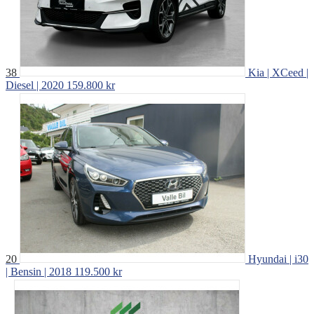
38
Kia | XCeed |
Diesel | 2020
159.800 kr
20
Hyundai | i30
| Bensin | 2018
119.500 kr