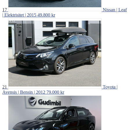
17
Nissan | Leaf
| Elektrisitet | 2015
49.800 kr
21
Toyota |
Avensis | Bensin | 2012
79.000 kr