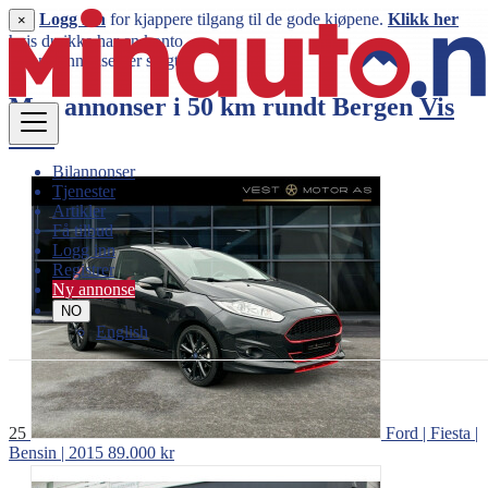
Logg inn
for kjappere tilgang til de gode kjøpene.
Klikk her
×
hvis du ikke har en konto.
Denne annonsen er solgt
Mer annonser i 50 km rundt
Bergen
Vis
mer
Bilannonser
Tjenester
Artikler
Få tilbud
Logg inn
Registrer
Ny annonse
NO
English
25
Ford | Fiesta |
Bensin | 2015
89.000 kr