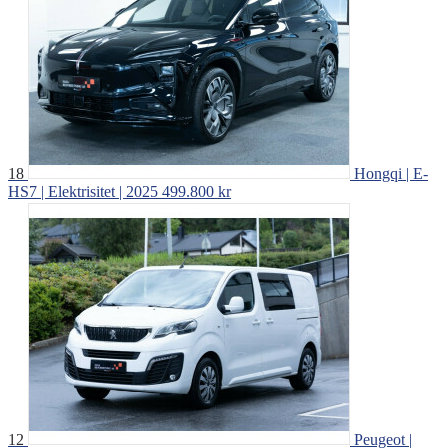
18
Hongqi | E-
HS7 | Elektrisitet | 2025
499.800 kr
12
Peugeot |