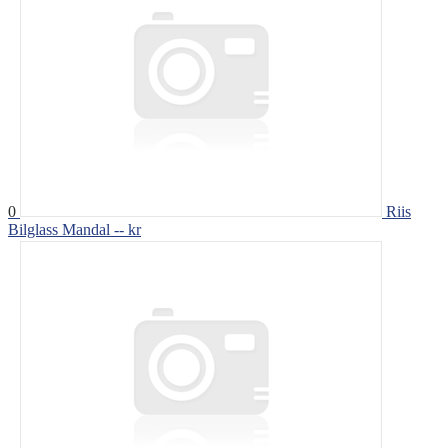
0
Riis
Bilglass Mandal
-- kr