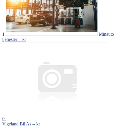
1
Minauto
tjenester
-- kr
0
Vigeland Bil As
-- kr