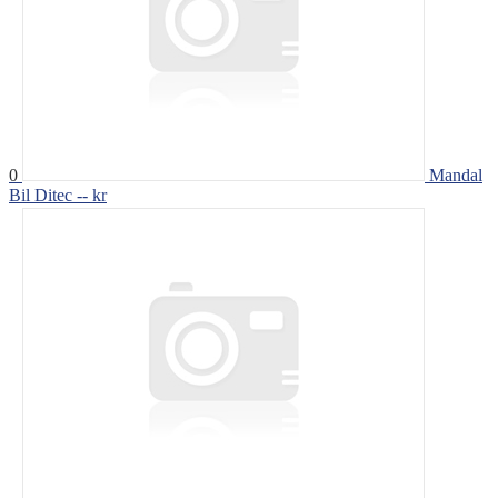
0
Mandal
Bil Ditec
-- kr