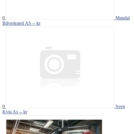
0
Mandal
Bilverksted AS
-- kr
0
Sven
Kvia As
-- kr