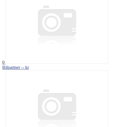
0
Bilpartner
-- kr