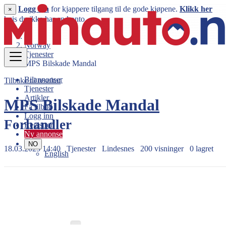
Logg inn
for kjappere tilgang til de gode kjøpene.
Klikk her
×
hvis du ikke har en konto.
Norway
Tjenester
MPS Bilskade Mandal
Bilannonser
Tilbake til resultat
Tjenester
Artikler
MPS Bilskade Mandal
Få tilbud
Logg inn
Forhandler
Registrer
Ny annonse
NO
18.03.2025 14:40
Tjenester
Lindesnes
200 visninger
0 lagret
English
-- kr