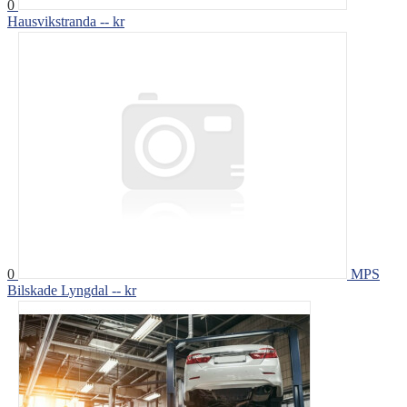
0
Hausvikstranda
-- kr
0
MPS
Bilskade Lyngdal
-- kr