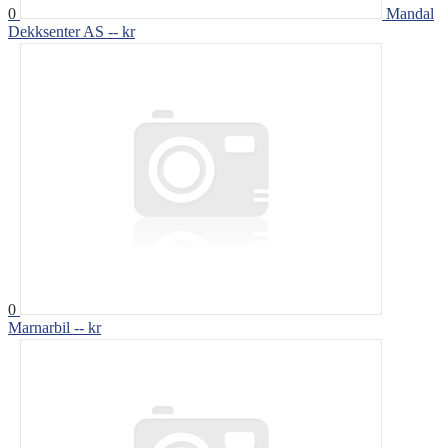
0
Mandal
Dekksenter AS
-- kr
0
Marnarbil
-- kr