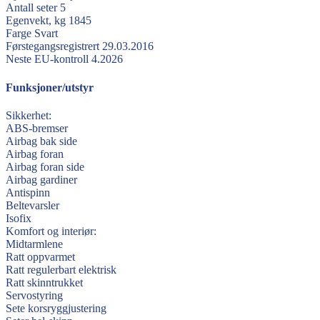
Antall seter
5
Egenvekt, kg
1845
Farge
Svart
Førstegangsregistrert
29.03.2016
Neste EU-kontroll
4.2026
Funksjoner/utstyr
Sikkerhet:
ABS-bremser
Airbag bak side
Airbag foran
Airbag foran side
Airbag gardiner
Antispinn
Beltevarsler
Isofix
Komfort og interiør:
Midtarmlene
Ratt oppvarmet
Ratt regulerbart elektrisk
Ratt skinntrukket
Servostyring
Sete korsryggjustering