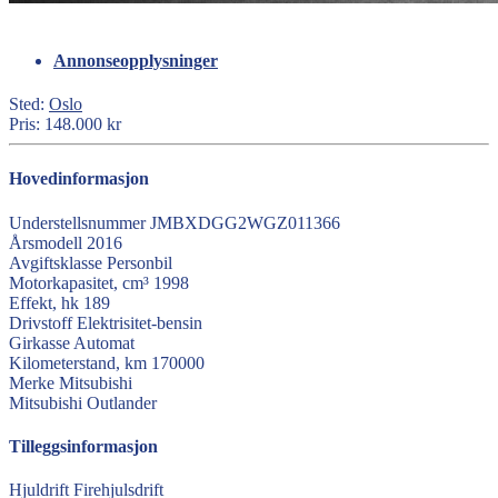
Annonseopplysninger
Sted:
Oslo
Pris:
148.000 kr
Hovedinformasjon
Understellsnummer
JMBXDGG2WGZ011366
Årsmodell
2016
Avgiftsklasse
Personbil
Motorkapasitet, cm³
1998
Effekt, hk
189
Drivstoff
Elektrisitet-bensin
Girkasse
Automat
Kilometerstand, km
170000
Merke
Mitsubishi
Mitsubishi
Outlander
Tilleggsinformasjon
Hjuldrift
Firehjulsdrift