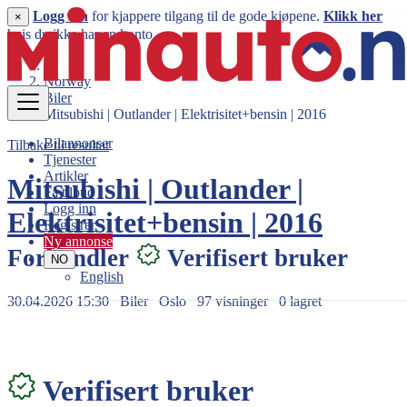
Logg inn
for kjappere tilgang til de gode kjøpene.
Klikk her
×
hvis du ikke har en konto.
Norway
Biler
Mitsubishi | Outlander | Elektrisitet+bensin | 2016
Bilannonser
Tilbake til resultat
Tjenester
Artikler
Mitsubishi | Outlander |
Få tilbud
Logg inn
Elektrisitet+bensin | 2016
Registrer
Ny annonse
Forhandler
Verifisert bruker
NO
English
30.04.2026 15:30
Biler
Oslo
97 visninger
0 lagret
148.000 kr
Verifisert bruker