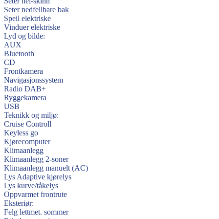
Seter hel-skinn
Seter nedfellbare bak
Speil elektriske
Vinduer elektriske
Lyd og bilde:
AUX
Bluetooth
CD
Frontkamera
Navigasjonssystem
Radio DAB+
Ryggekamera
USB
Teknikk og miljø:
Cruise Controll
Keyless go
Kjørecomputer
Klimaanlegg
Klimaanlegg 2-soner
Klimaanlegg manuelt (AC)
Lys Adaptive kjørelys
Lys kurve/tåkelys
Oppvarmet frontrute
Eksteriør:
Felg lettmet. sommer