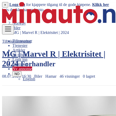
Logg inn
for kjappere tilgang til de gode kjøpene.
Klikk her
×
hvis du ikke har en konto.
Norway
Biler
MG | Marvel R | Elektrisitet | 2024
Bilannonser
Tilbake til resultat
Tjenester
Artikler
MG | Marvel R | Elektrisitet |
Få tilbud
Logg inn
2024
Forhandler
Registrer
Ny annonse
NO
08.07.2026 16:30
Biler
Hamar
46 visninger
0 lagret
English
329.000 kr