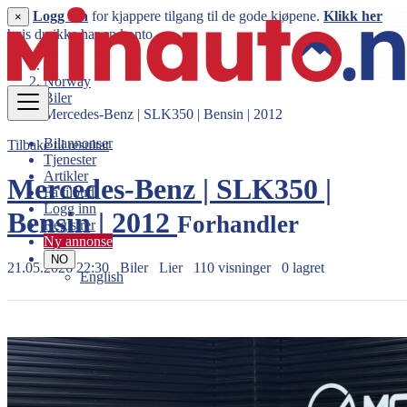
Logg inn
for kjappere tilgang til de gode kjøpene.
Klikk her
×
hvis du ikke har en konto.
Norway
Biler
Mercedes-Benz | SLK350 | Bensin | 2012
Bilannonser
Tilbake til resultat
Tjenester
Artikler
Mercedes-Benz | SLK350 |
Få tilbud
Logg inn
Bensin | 2012
Forhandler
Registrer
Ny annonse
NO
21.05.2026 22:30
Biler
Lier
110 visninger
0 lagret
English
419.999 kr