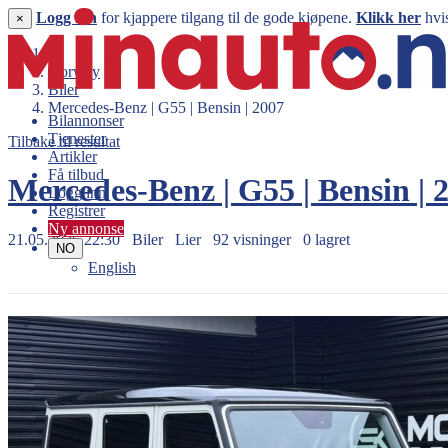
Logg inn
for kjappere tilgang til de gode kjøpene.
Klikk her
hvis
×
Norway
Biler
Mercedes-Benz | G55 | Bensin | 2007
Bilannonser
Tjenester
Tilbake til resultat
Artikler
Få tilbud
Mercedes-Benz | G55 | Bensin |
Logg inn
Registrer
Ny annonse
21.05.2026 22:30
Biler
Lier
92 visninger
0 lagret
NO
English
599.999 kr