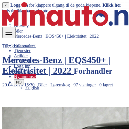
Logg inn
for kjappere tilgang til de gode kjøpene.
Klikk her
×
hvis du ikke har en konto.
Norway
Biler
Mercedes-Benz | EQS450+ | Elektrisitet | 2022
Bilannonser
Tilbake til resultat
Tjenester
Artikler
Mercedes-Benz | EQS450+ |
Få tilbud
Logg inn
Elektrisitet | 2022
Forhandler
Registrer
Ny annonse
NO
29.04.2026 15:30
Biler
Lørenskog
97 visninger
0 lagret
English
677.000 kr