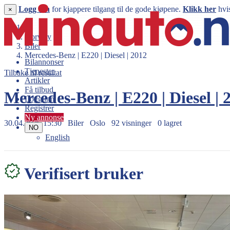
Logg inn
for kjappere tilgang til de gode kjøpene.
Klikk her
hvis
×
Norway
Biler
Mercedes-Benz | E220 | Diesel | 2012
Bilannonser
Tjenester
Tilbake til resultat
Artikler
Få tilbud
Mercedes-Benz | E220 | Diesel |
Logg inn
Registrer
Ny annonse
30.04.2026 15:30
Biler
Oslo
92 visninger
0 lagret
NO
English
158.000 kr
Verifisert bruker