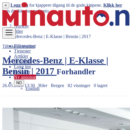
Logg inn
for kjappere tilgang til de gode kjøpene.
Klikk her
×
hvis du ikke har en konto.
Norway
Biler
Mercedes-Benz | E-Klasse | Bensin | 2017
Bilannonser
Tilbake til resultat
Tjenester
Artikler
Mercedes-Benz | E-Klasse |
Få tilbud
Logg inn
Bensin | 2017
Forhandler
Registrer
Ny annonse
NO
26.05.2026 13:30
Biler
Bergen
82 visninger
0 lagret
English
1.049.800 kr