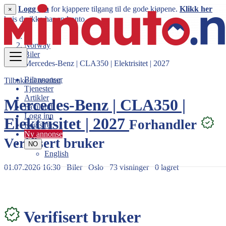
Logg inn
for kjappere tilgang til de gode kjøpene.
Klikk her
×
hvis du ikke har en konto.
Norway
Biler
Mercedes-Benz | CLA350 | Elektrisitet | 2027
Bilannonser
Tilbake til resultat
Tjenester
Artikler
Mercedes-Benz | CLA350 |
Få tilbud
Logg inn
Elektrisitet | 2027
Forhandler
Registrer
Ny annonse
Verifisert bruker
NO
English
01.07.2026 16:30
Biler
Oslo
73 visninger
0 lagret
768.000 kr
Verifisert bruker