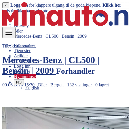
Logg inn
for kjappere tilgang til de gode kjøpene.
Klikk her
×
hvis du ikke har en konto.
Norway
Biler
Mercedes-Benz | CL500 | Bensin | 2009
Bilannonser
Tilbake til resultat
Tjenester
Artikler
Mercedes-Benz | CL500 |
Få tilbud
Logg inn
Bensin | 2009
Forhandler
Registrer
Ny annonse
NO
09.06.2026 15:30
Biler
Bergen
132 visninger
0 lagret
English
392.000 kr