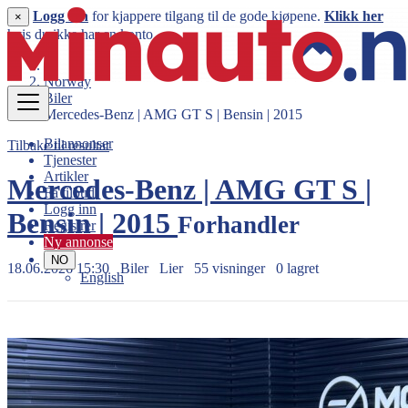
Logg inn
for kjappere tilgang til de gode kjøpene.
Klikk her
×
hvis du ikke har en konto.
Norway
Biler
Mercedes-Benz | AMG GT S | Bensin | 2015
Bilannonser
Tilbake til resultat
Tjenester
Artikler
Mercedes-Benz | AMG GT S |
Få tilbud
Logg inn
Bensin | 2015
Forhandler
Registrer
Ny annonse
NO
18.06.2026 15:30
Biler
Lier
55 visninger
0 lagret
English
1.199.900 kr