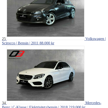
25
Volkswagen |
Scirocco | Bensin | 2011
88.000 kr
34
Mercedes-
Benz | C-Klasse | Elektrisitet+bensin | 2018
219.000 kr