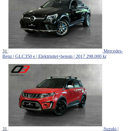
31
Mercedes-
Benz | GLC350 e | Elektrisitet+bensin | 2017
298.000 kr
31
Suzuki |