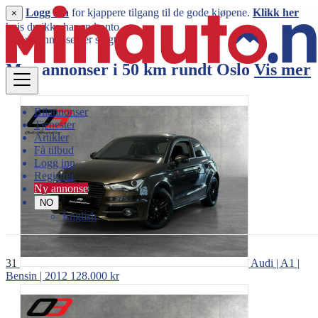
Logg inn
for kjappere tilgang til de gode kjøpene.
Klikk her
×
hvis du ikke har en konto.
Denne annonsen er solgt
Mer annonser i 50 km rundt
Oslo
Vis mer
Bilannonser
Tjenester
Artikler
Få tilbud
Logg inn
Registrer
Ny annonse
NO
English
31
Audi | A1 |
Bensin | 2012
128.000 kr