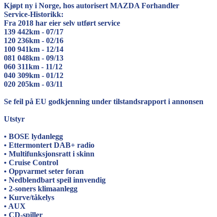
Kjøpt ny i Norge, hos autorisert MAZDA Forhandler
Service-Historikk:
Fra 2018 har eier selv utført service
139 442km - 07/17
120 236km - 02/16
100 941km - 12/14
081 048km - 09/13
060 311km - 11/12
040 309km - 01/12
020 205km - 03/11
Se feil på EU godkjenning under tilstandsrapport i annonsen
Utstyr
• BOSE lydanlegg
• Ettermontert DAB+ radio
• Multifunksjonsratt i skinn
• Cruise Control
• Oppvarmet seter foran
• Nedblendbart speil innvendig
• 2-soners klimaanlegg
• Kurve/tåkelys
• AUX
• CD-spiller