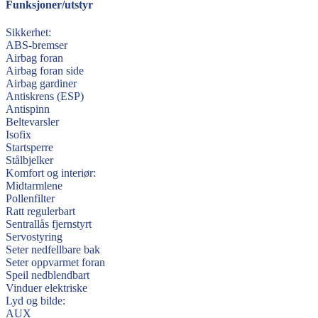
Funksjoner/utstyr
Sikkerhet:
ABS-bremser
Airbag foran
Airbag foran side
Airbag gardiner
Antiskrens (ESP)
Antispinn
Beltevarsler
Isofix
Startsperre
Stålbjelker
Komfort og interiør:
Midtarmlene
Pollenfilter
Ratt regulerbart
Sentrallås fjernstyrt
Servostyring
Seter nedfellbare bak
Seter oppvarmet foran
Speil nedblendbart
Vinduer elektriske
Lyd og bilde:
AUX