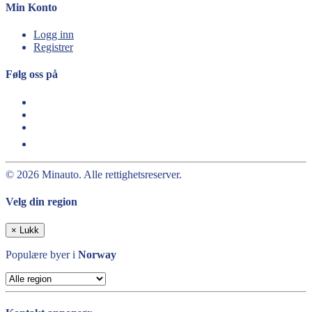
Min Konto
Logg inn
Registrer
Følg oss på
© 2026 Minauto. Alle rettighetsreserver.
Velg din region
×
Lukk
Populære byer i
Norway