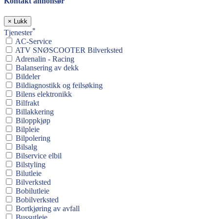
Kontakt annonsør
×
Lukk
*
Tjenester
AC-Service
ATV SNØSCOOTER Bilverksted
Adrenalin - Racing
Balansering av dekk
Bildeler
Bildiagnostikk og feilsøking
Bilens elektronikk
Bilfrakt
Billakkering
Biloppkjøp
Bilpleie
Bilpolering
Bilsalg
Bilservice elbil
Bilstyling
Bilutleie
Bilverksted
Bobilutleie
Bobilverksted
Bortkjøring av avfall
Bussutleie