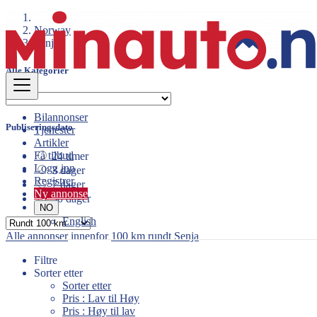
Norway
Senja
Alle Kategorier
Bilannonser
Publiseringsdato
Tjenester
Artikler
Få tilbud
24 timer
Logg inn
3 dager
Registrer
7 dager
Ny annonse
30 dager
NO
English
Alle annonser
innenfor
100 km rundt Senja
Filtre
Sorter etter
Sorter etter
Pris : Lav til Høy
Pris : Høy til lav