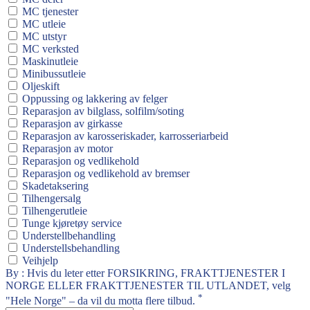
MC tjenester
MC utleie
MC utstyr
MC verksted
Maskinutleie
Minibussutleie
Oljeskift
Oppussing og lakkering av felger
Reparasjon av bilglass, solfilm/soting
Reparasjon av girkasse
Reparasjon av karosseriskader, karrosseriarbeid
Reparasjon av motor
Reparasjon og vedlikehold
Reparasjon og vedlikehold av bremser
Skadetaksering
Tilhengersalg
Tilhengerutleie
Tunge kjøretøy service
Understellbehandling
Understellsbehandling
Veihjelp
By : Hvis du leter etter FORSIKRING, FRAKTTJENESTER I
NORGE ELLER FRAKTTJENESTER TIL UTLANDET, velg
*
"Hele Norge" – da vil du motta flere tilbud.