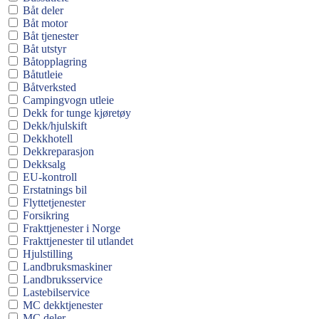
Båt deler
Båt motor
Båt tjenester
Båt utstyr
Båtopplagring
Båtutleie
Båtverksted
Campingvogn utleie
Dekk for tunge kjøretøy
Dekk/hjulskift
Dekkhotell
Dekkreparasjon
Dekksalg
EU-kontroll
Erstatnings bil
Flyttetjenester
Forsikring
Frakttjenester i Norge
Frakttjenester til utlandet
Hjulstilling
Landbruksmaskiner
Landbruksservice
Lastebilservice
MC dekktjenester
MC deler